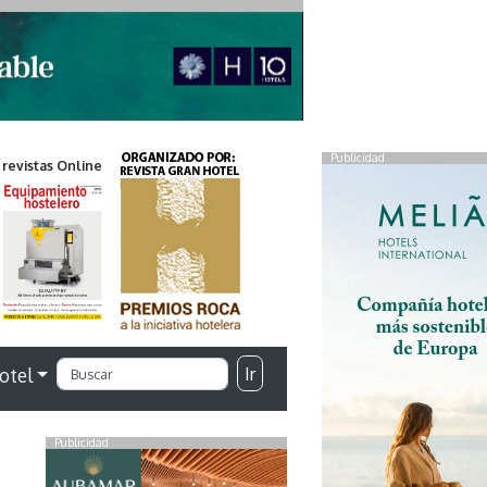
Publicidad
 revistas Online
Ir
otel
Publicidad