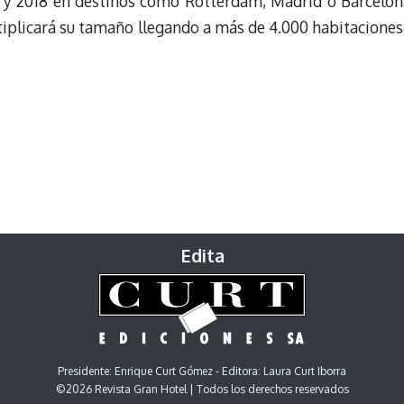
7 y 2018 en destinos como Rotterdam, Madrid o Barcelon
iplicará su tamaño llegando a más de 4.000 habitaciones
Edita
Presidente: Enrique Curt Gómez - Editora: Laura Curt Iborra
©2026 Revista Gran Hotel | Todos los derechos reservados