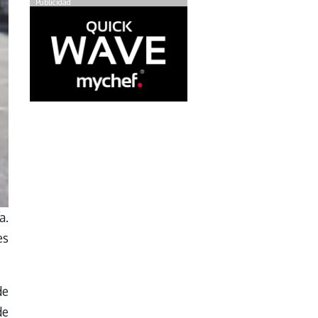
Publicidad
a.
es
de
de