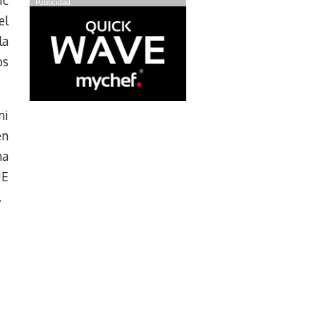
ic
Publicidad
el
la
os
mi
en
ma
UE
.