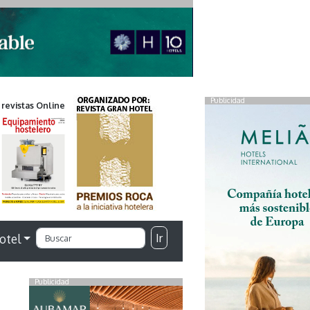
Publicidad
 revistas Online
Ir
otel
Publicidad