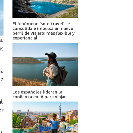
El fenómeno ‘solo travel’ se
consolida e impulsa un nuevo
perfil de viajero: más flexible y
experiencial
su
us
ia
 a
Los españoles lideran la
confianza en IA para viajar
l,
or
 h