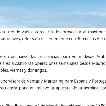
o su red de vuelos con el fin de aprovechar al máximo 
 aeronaves, reforzada recientemente con 40 nuevos Airb
crecen de nuevo las frecuencias para volar desde Arab
 tres a cuatro las operaciones semanales desde Madrid
rcoles, viernes y domingos.
upervisora de Ventas y Marketing para España y Portuga
recuencia pone en relieve la apuesta de la aerolínea p
h y Riyadh, despegará de Madrid los miércoles a las 10.50