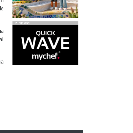
de
Publicidad
na
al
ia