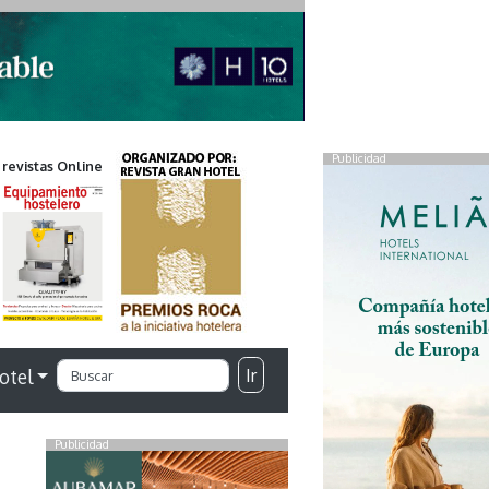
Publicidad
 revistas Online
Ir
otel
Publicidad