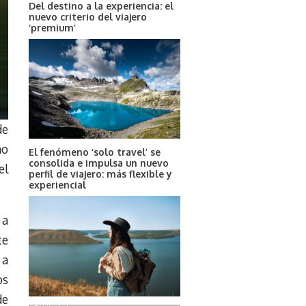
Del destino a la experiencia: el
nuevo criterio del viajero
‘premium’
de
no
El fenómeno ‘solo travel’ se
consolida e impulsa un nuevo
el
perfil de viajero: más flexible y
experiencial
 a
te
 a
os
de