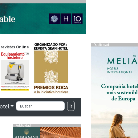
Publicidad
 revistas Online
Ir
otel
Publicidad