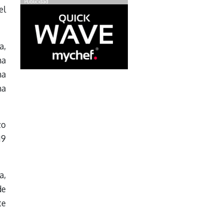
Publicidad
el
a,
ha
na
ha
zo
19
a,
de
te