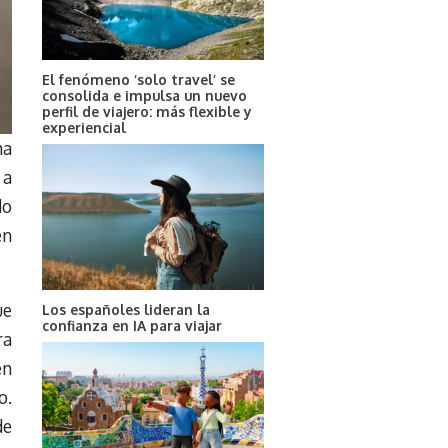
El fenómeno ‘solo travel’ se
consolida e impulsa un nuevo
perfil de viajero: más flexible y
experiencial
ha
 a
do
en
ue
Los españoles lideran la
confianza en IA para viajar
ra
en
o.
de