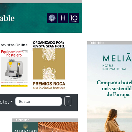
Publicidad
 revistas Online
Ir
otel
Publicidad