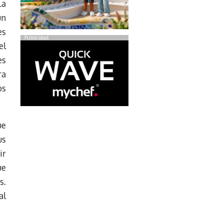
La
un
es
Publicidad
el
es
ra
os
ue
us
ir
ue
s.
al