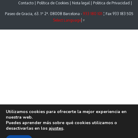
Contacto
Política de Cookies
Nota legal
Politica de Privacidad
Paseo de Gracia, 63. 1º 2ª. 08008 Barcelona -
933 180 101
¦ Fax 933 183 505
Select Language
▼
Utilizamos cookies para ofrecerte la mejor experiencia en
nuestra web.
Puedes aprender más sobre qué cookies utilizamos o
desactivarlas en los
ajustes
.