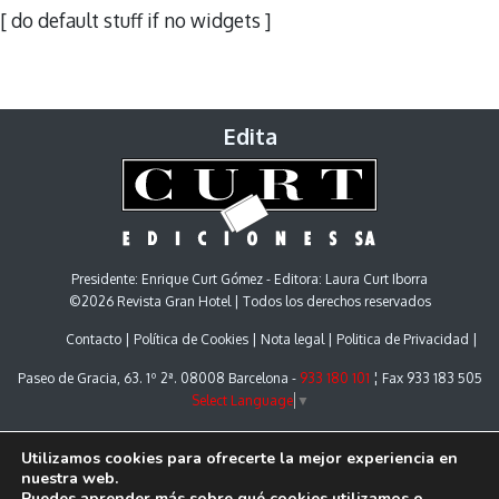
[ do default stuff if no widgets ]
Edita
Presidente: Enrique Curt Gómez - Editora: Laura Curt Iborra
©2026 Revista Gran Hotel | Todos los derechos reservados
Contacto
Política de Cookies
Nota legal
Politica de Privacidad
Paseo de Gracia, 63. 1º 2ª. 08008 Barcelona -
933 180 101
¦ Fax 933 183 505
Select Language
▼
Utilizamos cookies para ofrecerte la mejor experiencia en
nuestra web.
Puedes aprender más sobre qué cookies utilizamos o