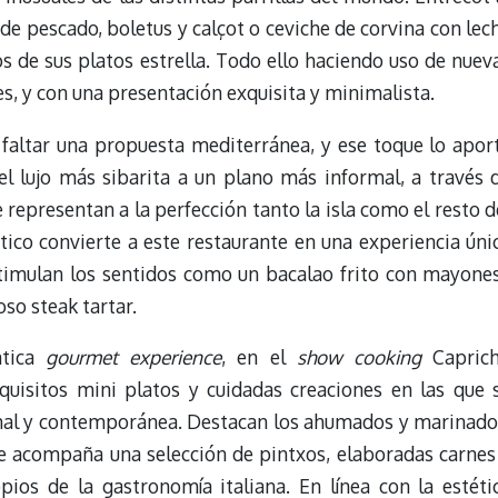
 de pescado, boletus y calçot o ceviche de corvina con lec
s de sus platos estrella. Todo ello haciendo uso de nuev
s, y con una presentación exquisita y minimalista.
faltar una propuesta mediterránea, y ese toque lo apor
 el lujo más sibarita a un plano más informal, a través 
 representan a la perfección tanto la isla como el resto d
tico convierte a este restaurante en una experiencia úni
stimulan los sentidos como un bacalao frito con mayone
so steak tartar.
ntica
gourmet experience
, en el
show cooking
Capric
quisitos mini platos y cuidadas creaciones en las que 
nal y contemporánea. Destacan los ahumados y marinado
que acompaña una selección de pintxos, elaboradas carnes
ios de la gastronomía italiana. En línea con la estéti