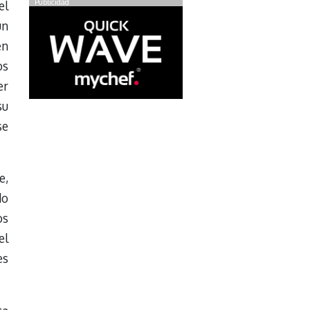
Publicidad
el
un
en
os
er
su
se
e,
do
os
el
es