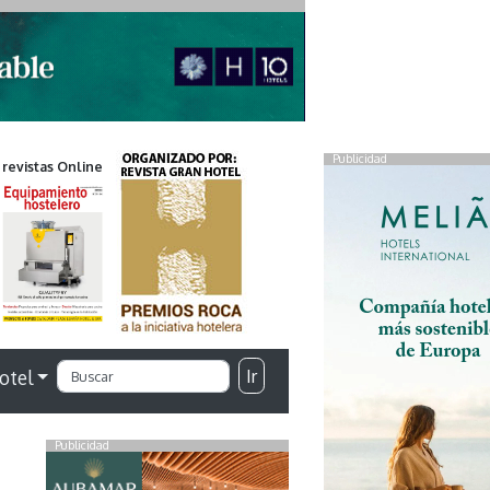
Publicidad
 revistas Online
Ir
otel
Publicidad