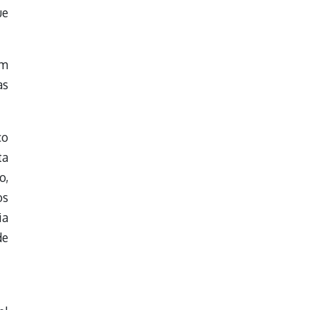
ue
um
as
co
ta
o,
os
ia
de