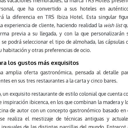
nas vacaciones memorables, la marca TRS Hotels presen
sonal, que ha convertido a sus hoteles en auténtic
á la diferencia en TRS Ibiza Hotel. Esta singular figu
a experiencia de cliente, haciendo realidad la
wish list
q
rma previa a su llegada, y con la que personalizarán 
, se podrá seleccionar el tipo de almohada, las cápsulas 
u habitación y otras preferencias de ocio.
ra los gustos más exquisitos
a amplia oferta gastronómica, pensada al detalle pa
ntes en sus tres restaurantes a la carta y cinco bares.
, un exquisito restaurante de estilo colonial que cuenta c
de inspiración ibicenca, en los que combinan la madera y l
ocina de autor con un concepto gastronómico basado en 
se realiza el mestizaje de técnicas antiguas y actuale
nusuales de las distintas parrillas del mundo. Entrecot 