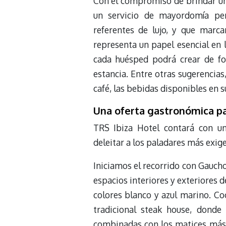
Con el compromiso de brindar u
un servicio de mayordomía per
referentes de lujo, y que marcar
representa un papel esencial en l
cada huésped podrá crear de fo
estancia. Entre otras sugerencias
café, las bebidas disponibles en s
Una oferta gastronómica pa
TRS Ibiza Hotel contará con un
deleitar a los paladares más exige
Iniciamos el recorrido con Gaucho
espacios interiores y exteriores 
colores blanco y azul marino. C
tradicional steak house, donde 
combinadas con los matices más i