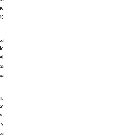
he
as
ta
de
el
ca
sa
ho
se
s,
 y
ca