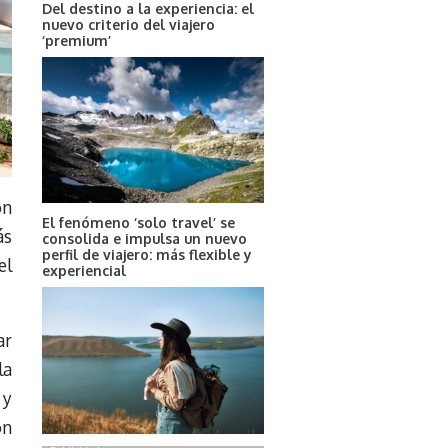
Del destino a la experiencia: el
nuevo criterio del viajero
‘premium’
on
El fenómeno ‘solo travel’ se
ás
consolida e impulsa un nuevo
perfil de viajero: más flexible y
el
experiencial
ar
la
 y
ón