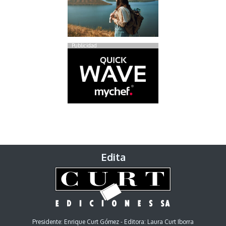
Publicidad
Edita
Presidente: Enrique Curt Gómez - Editora: Laura Curt Iborra