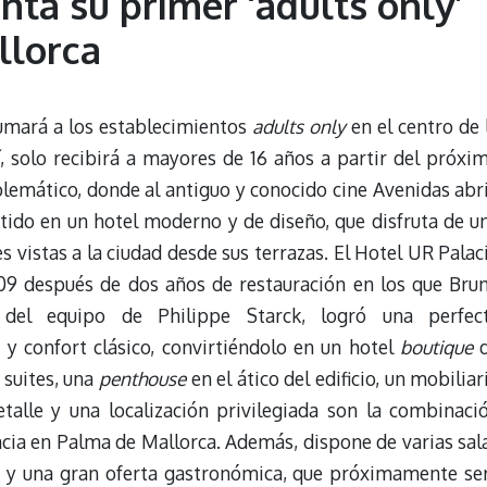
ta su primer ‘adults only’
llorca
sumará a los establecimientos
adults only
en el centro de 
, solo recibirá a mayores de 16 años a partir del próxi
blemático, donde al antiguo y conocido cine Avenidas abr
rtido en un hotel moderno y de diseño, que disfruta de u
s vistas a la ciudad desde sus terrazas. El Hotel UR Palac
09 después de dos años de restauración en los que Bru
o del equipo de Philippe Starck, logró una perfec
 confort clásico, convirtiéndolo en un hotel
boutique
d
 suites, una
penthouse
en el ático del edificio, un mobiliar
alle y una localización privilegiada son la combinaci
ncia en Palma de Mallorca. Además, dispone de varias sal
es y una gran oferta gastronómica, que próximamente se