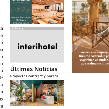
la
Publicidad
mo
ió
na
io
no
Últimas Noticias
ta
Proyectos contract y horeca
e
io
ón
as
rá