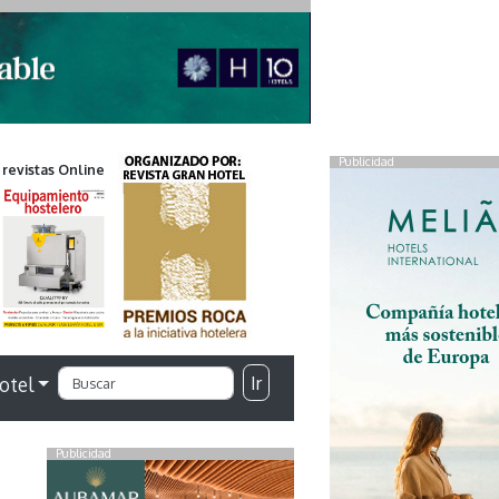
Publicidad
 revistas Online
Ir
otel
Publicidad