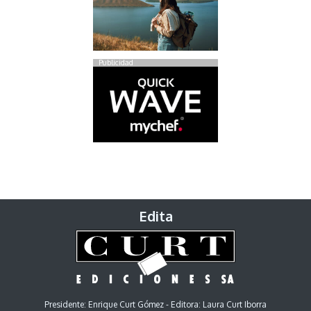
Publicidad
Edita
Presidente: Enrique Curt Gómez - Editora: Laura Curt Iborra