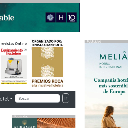
Publicidad
 revistas Online
Ir
otel
Publicidad