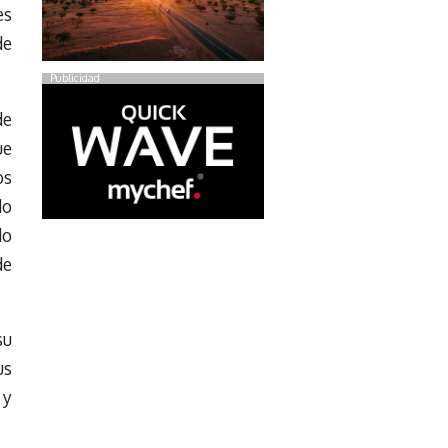
es
de
Publicidad
de
ue
os
do
do
de
su
us
 y
.