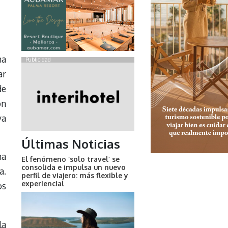
ha
Publicidad
ar
de
on
va
Últimas Noticias
na
El fenómeno ‘solo travel’ se
consolida e impulsa un nuevo
a.
perfil de viajero: más flexible y
experiencial
os
la