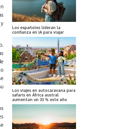
en
as
 y
Los españoles lideran la
confianza en IA para viajar
b.
as
de
io
se
su
Los viajes en autocaravana para
safaris en África austral
aumentan un 33 % este año
os
es
se