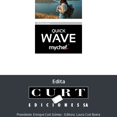
Publicidad
Edita
Presidente: Enrique Curt Gómez - Editora: Laura Curt Iborra