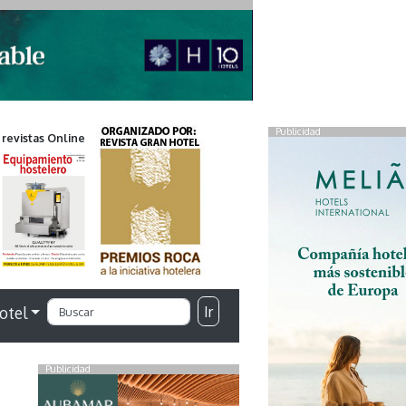
Publicidad
 revistas Online
Ir
otel
Publicidad