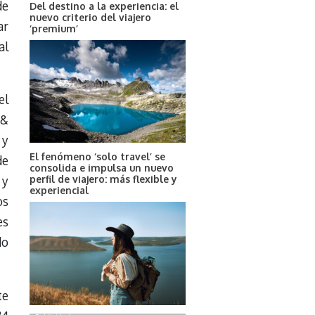
de
Del destino a la experiencia: el
nuevo criterio del viajero
ar
‘premium’
al
el
 &
 y
El fenómeno ‘solo travel’ se
e
consolida e impulsa un nuevo
perfil de viajero: más flexible y
 y
experiencial
os
es
do
te