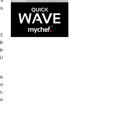
24
Publicidad
os
CE
de
de
&I
as
mo
s,
no