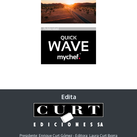
Publicidad
Edita
Presidente: Enrique Curt Gómez - Editora: Laura Curt Iborra