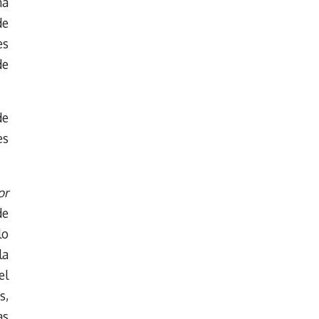
ña
de
es
de
de
es
or
de
lo
la
el
s,
as