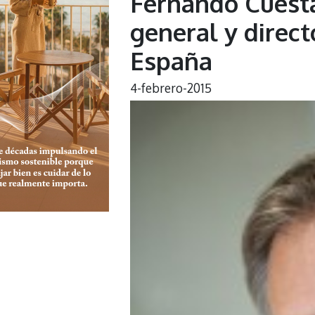
Fernando Cuesta
general y direc
España
4-febrero-2015