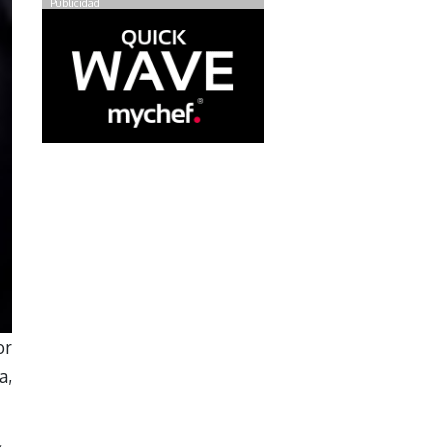
Publicidad
or
a,