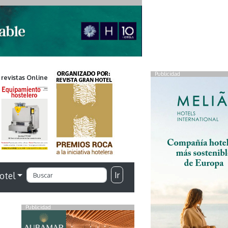
Publicidad
 revistas Online
Ir
otel
Publicidad