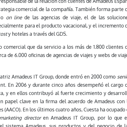
esponsable de la relación con clientes de Amadeus Espa
rategia comercial de la compañía. También forma parte 
cio
on line
de las agencias de viaje, el de las solucion
ecialmente para el producto vacacional, y el incremento 
cost
y hoteles a través del GDS.
o comercial que da servicio a los más de 1.800 clientes 
a de 6.000 oficinas de agencias de viajes y webs de viaj
matriz Amadeus IT Group, donde entró en 2000 como
seni
t. En 2006 y durante cinco años desempeñó el cargo 
a, y en ellos contribuyó al fuerte crecimiento y desarrol
un papel clave en la firma del acuerdo de Amadeus con 
s (AACO). En los últimos cuatro años, Cuesta ha ocupado 
marketing director
en Amadeus IT Group, por lo que e
l sistema Amadeus, sus productos y del negocio de l