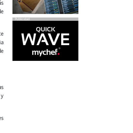
ás
de
Publicidad
te
ia
de
as
 y
es