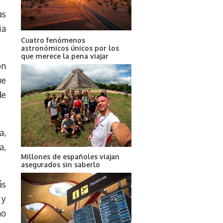
as
ia
Cuatro fenómenos
astronómicos únicos por los
que merece la pena viajar
on
ue
de
a,
a,
Millones de españoles viajan
asegurados sin saberlo
ás
 y
ño