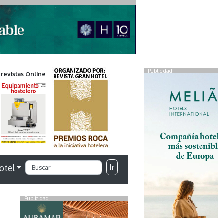
Publicidad
 revistas Online
Ir
otel
Publicidad