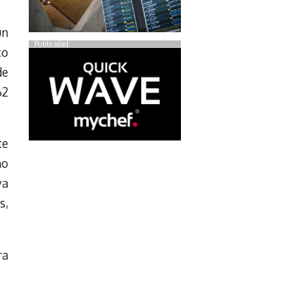
un
Publicidad
to
de
62
te
ño
ya
s,
ra