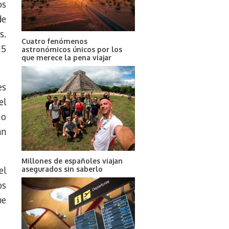
os
e
s.
Cuatro fenómenos
15
astronómicos únicos por los
que merece la pena viajar
es
el
io
an
Millones de españoles viajan
el
asegurados sin saberlo
os
ue