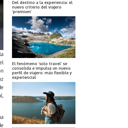
Del destino a la experiencia: el
nuevo criterio del viajero
‘premium’
la
el
El fenómeno ‘solo travel’ se
consolida e impulsa un nuevo
on
perfil de viajero: más flexible y
experiencial
uz
de
l,
ha
de