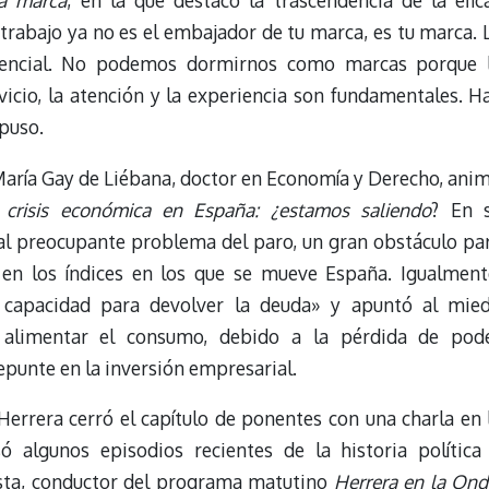
na marca
, en la que destacó la trascendencia de la efic
e trabajo ya no es el embajador de tu marca, es tu marca. 
 esencial. No podemos dormirnos como marcas porque 
vicio, la atención y la experiencia son fundamentales. H
xpuso.
 María Gay de Liébana, doctor en Economía y Derecho, ani
 crisis económica en España: ¿estamos saliendo
? En 
ó al preocupante problema del paro, un gran obstáculo pa
e en los índices en los que se mueve España. Igualment
 capacidad para devolver la deuda» y apuntó al mie
a alimentar el consumo, debido a la pérdida de pod
epunte en la inversión empresarial.
Herrera cerró el capítulo de ponentes con una charla en 
ó algunos episodios recientes de la historia política
sta, conductor del programa matutino
Herrera en la Ond