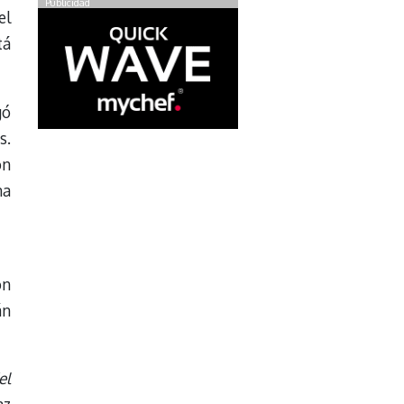
Publicidad
el
tá
gó
s.
on
na
on
án
el