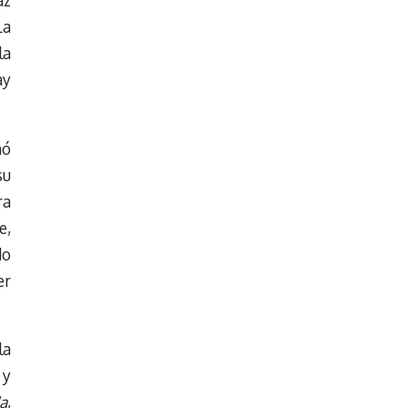
az
La
la
ay
mó
su
ra
e,
do
er
la
 y
a
,