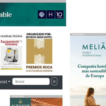
Publicidad
 revistas Online
Ir
otel
Publicidad