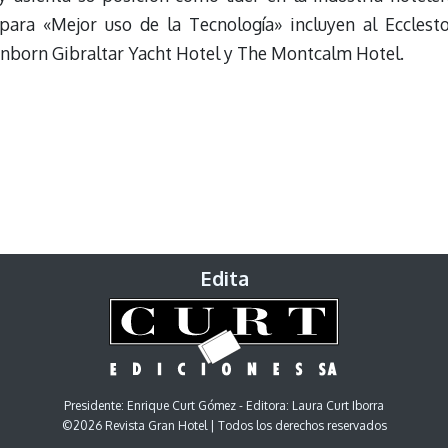
para «Mejor uso de la Tecnología» incluyen al Ecclest
unborn Gibraltar Yacht Hotel y The Montcalm Hotel.
Edita
Presidente: Enrique Curt Gómez - Editora: Laura Curt Iborra
©2026 Revista Gran Hotel | Todos los derechos reservados