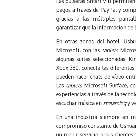
Las pulseras Smart VIB permiten a
pagos a través de PayPal y compa
gracias a las múltiples panta
garantizar que la información de
En otras zonas del hotel, Ush
Microsoft, con las
tablets
Micros
algunas suites seleccionadas. Ki
Xbox 360, conecta las diferentes
pueden hacer chats de vídeo entr
Las
tablets
Microsoft Surface, c
experiencias a través de la tecnol
escuchar música en
streaming
y ve
En una industria siempre en m
compromiso constante de Ushuaïa 
un mejor servicio a sus clientes 