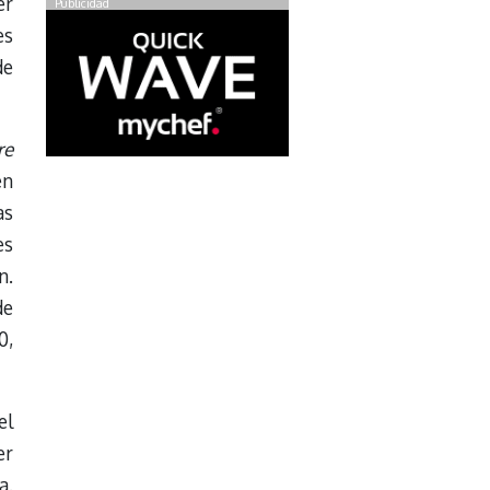
er
Publicidad
es
de
re
en
as
es
n.
de
0,
el
er
a.