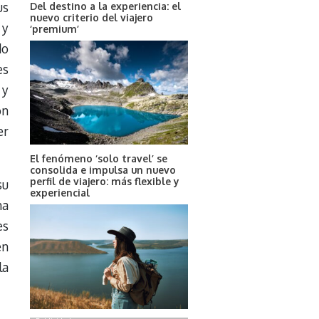
us
Del destino a la experiencia: el
nuevo criterio del viajero
 y
‘premium’
do
es
 y
on
er
El fenómeno ‘solo travel’ se
consolida e impulsa un nuevo
perfil de viajero: más flexible y
su
experiencial
na
es
en
la