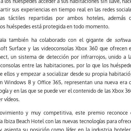
 los huéspedes acceder a sus habitaciones sin llave, hac
rtir sus experiencias en tiempo real en las redes social
llas táctiles repartidas por ambos hoteles, además 
 los huéspedes está protegida en todo momento.
uaïa también ha colaborado con el gigante de
softwa
oft Surface y las videoconsolas Xbox 360 que ofrecen 
nect, un sistema de detección por infrarrojos, unido a l
 consolas entre las habitaciones, por lo que los huésped
e ellos y empezar a socializar desde su propia habitació
on Windows 8 y Office 365, representan una nueva era 
ogía y en las que se puede ver el contenido de las Xbox 36
r vídeos.
ovimiento y muy competitiva, este premio reconoce 
Ibiza Beach Hotel con las nuevas tecnologías para ofrec
y asienta su posición como líder en la industria hoteler