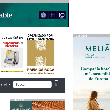
Publicidad
 revistas Online
Ir
otel
Publicidad