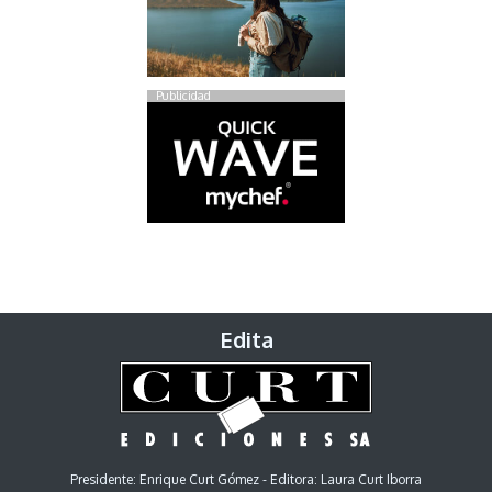
Publicidad
Edita
Presidente: Enrique Curt Gómez - Editora: Laura Curt Iborra