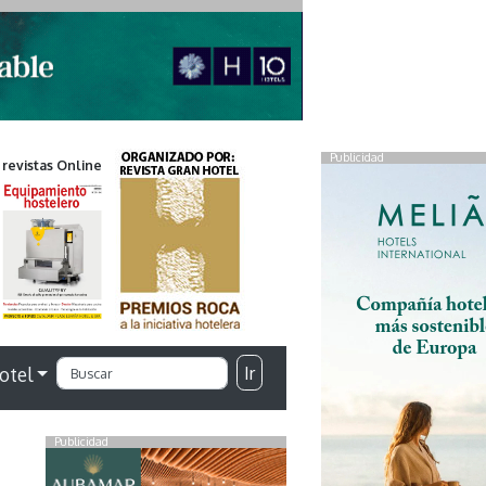
Publicidad
 revistas Online
Ir
otel
Publicidad